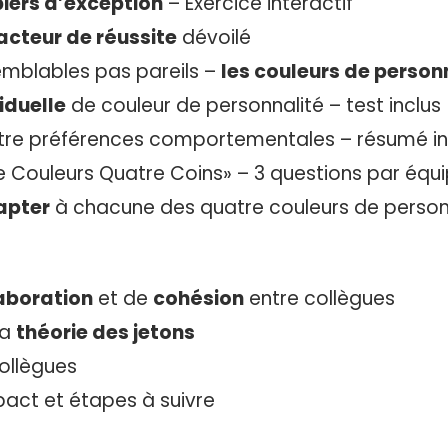
iers d’exception
– Exercice interactif
acteur de réussite
dévoilé
emblables pas pareils –
les couleurs de personn
iduelle
de couleur de personnalité – test inclus
re préférences comportementales – résumé in
 Couleurs Quatre Coins» – 3 questions par équ
apter
à chacune des quatre couleurs de person
aboration
et de
cohésion
entre collègues
la
théorie des jetons
ollègues
pact et étapes à suivre