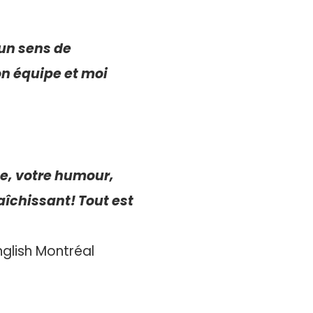
’un sens de
on équipe et moi
le, votre humour,
aîchissant! Tout est
nglish Montréal