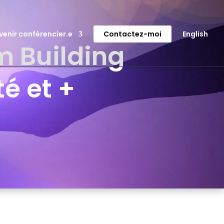
venir conférencier.e
Contactez-moi
English
m Building
é et +