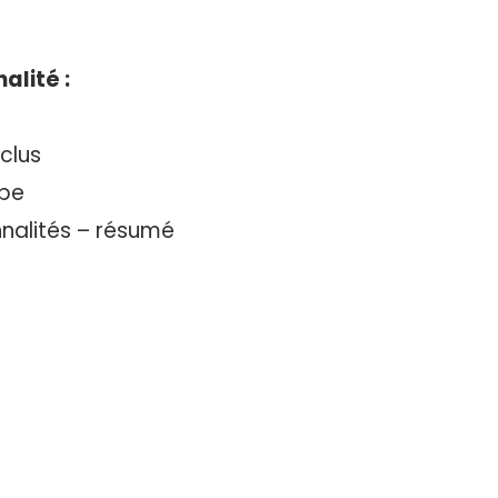
alité :
clus
ipe
nalités – résumé