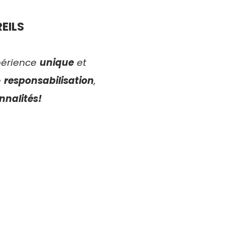
EILS
xpérience
unique
et
e
responsabilisation
,
nnalités!