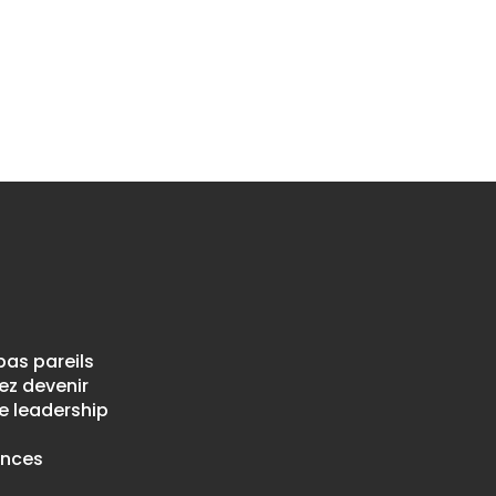
pas pareils
ez devenir
e leadership
ences