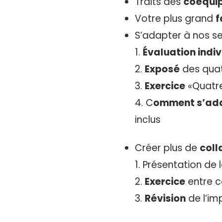
Traits des
coéquip
Votre plus grand
f
S’adapter à nos s
Évaluation indiv
Exposé
des quat
Exercice
«Quatre
C
omment s’ad
inclus
Créer plus de
coll
Présentation de 
Exercice
entre c
Révision
de l’im