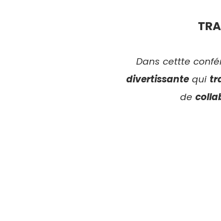
TRA
Dans cettte confé
divertissante
qui
tr
de
colla