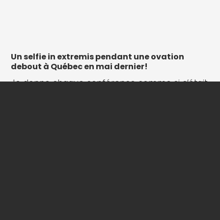
Un selfie in extremis pendant une ovation
debout à Québec en mai dernier!
Je donne chaque conférence comme si c’était
la première et la dernière.
C’est un honneur et un privilège d’être invité
par tant d’organisations et de pouvoir
partager le fruit de 40 ans de recherche dans
un format dynamique et ludique.
Au plaisir de contribuer à votre prochaine
rencontre d’équipe ou de gestion !
6 conférences pour booster