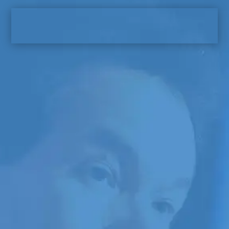
LE MEILLEUR PROGRAMME DE MARC
ANDRÉ MOREL
Cinq ans après avoir présenté la
toute première formation pour
conférenciers au sein de la
francophonie, livrée par un
conférencier de carrière, Marc André
Morel présente la formation en ligne