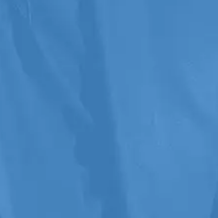
Accès direct à Marc André
Morel
En vous joignant à ce
groupe privilégié, vous aurez
un rare accès à Marc André
pour
une immersion unique
dans le parcours
professionnel incomparable
d’un des plus grands