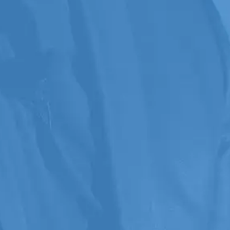
Conférencier Pro
est
le rendez-vous
des communicateurs, coachs,
consultants, influenceurs, experts,
infopreneurs, célébrités, athlètes,
auteurs, leaders et conférenciers
établis ou émergents
, de toute la
francophonie.
Accès direct à Marc André Morel
En vous joignant à ce groupe