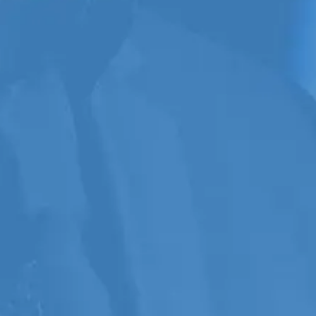
Les meilleurs attirent les
meilleurs
La formation à distance en
direct
Conférencier Pro
est
le rendez-vous des
communicateurs, coachs,
consultants, influenceurs,
experts, infopreneurs,
célébrités, athlètes,
auteurs, leaders et
conférenciers établis ou
émergents,
de toute la
francophonie.