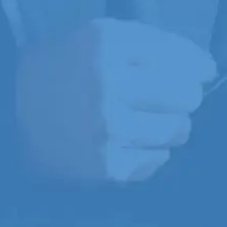
conférenciers de carrière
de notre époque
, alors qu’il
partagera ses riches
enseignements avec vous
en
live
pendant
10 séances
de deux heures en cinq
semaines
.