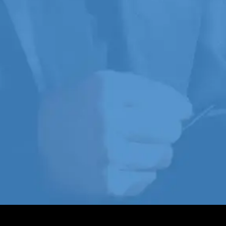
privilégié, vous aurez un rare accès à
Marc André pour
une immersion
unique dans le parcours
professionnel incomparable d’un des
plus grands conférenciers de
carrière de notre époque,
alors qu’il
partagera ses riches enseignements
avec vous en
live
pendant
10 séances
de deux heures en cinq semaines
.