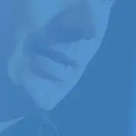
direct
Conférencier Pro
, un
programme complet pour
ceux et celles qui souhaitent
devenirs meilleurs et
augmenter leur succès au
sein du marché
corporatif/corporate, en
qualité de
conférencier/conférencière
professionnel/le.