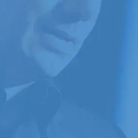
en direct
Conférencier Pro
,
un
programme complet pour ceux et
celles qui souhaitent devenirs
meilleurs et augmenter leur succès
au sein du marché
corporatif/corporate,
en qualité de
conférencier/conférencière
professionnel/le.
Les meilleurs attirent les meilleurs
La formation à distance en direct