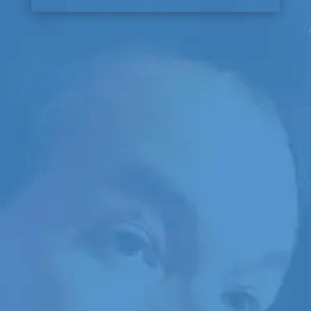
LE MEILLEUR PROGRAMME DE
MARC ANDRÉ MOREL
Cinq ans après avoir
présenté la toute première
formation pour
conférenciers au sein de la
francophonie, livrée par un
conférencier de carrière,
Marc André Morel présente
la formation en ligne en