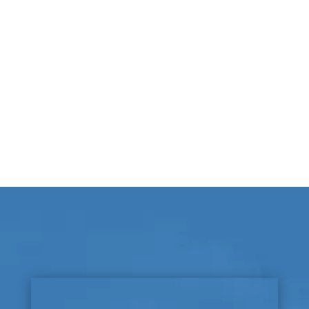
illusion créée par son
énergie mal dirigée et des
croyances limitantes bien
ancrées.