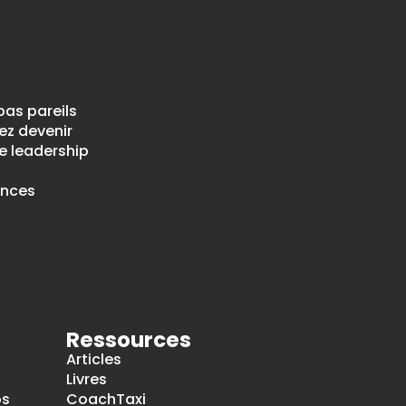
pas pareils
ez devenir
e leadership
ences
Ressources
Articles
Livres
os
CoachTaxi