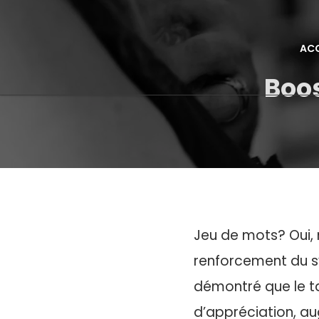
ACC
Boo
Jeu de mots? Oui, 
renforcement du sys
démontré que le t
d’appréciation, au