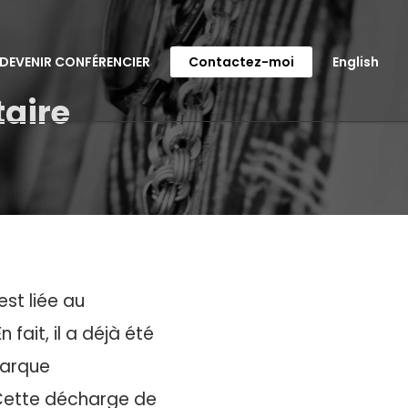
DEVENIR CONFÉRENCIER
Contactez-moi
English
aire
st liée au
fait, il a déjà été
marque
 Cette décharge de