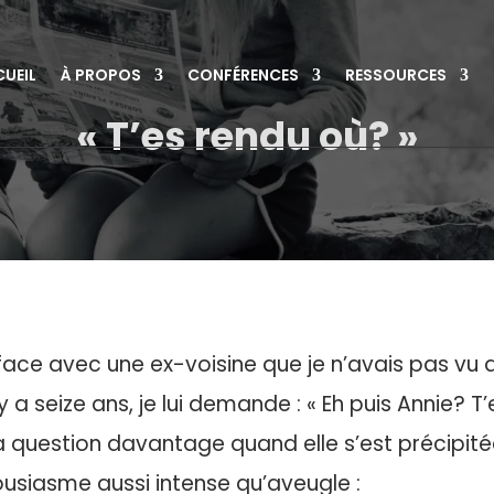
UEIL
À PROPOS
CONFÉRENCES
RESSOURCES
« T’es rendu où? »
 face avec une ex-voisine que je n’avais pas vu
 seize ans, je lui demande : « Eh puis Annie? T’
ma question davantage quand elle s’est précipit
usiasme aussi intense qu’aveugle :