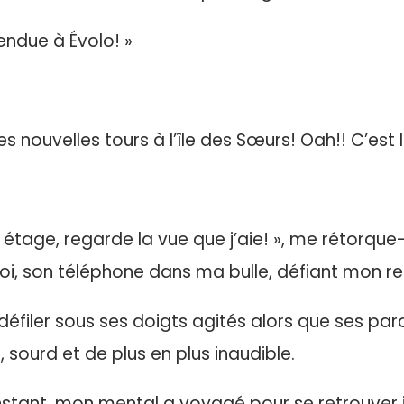
endue à Évolo! »
les nouvelles tours à l’île des Sœurs! Oah!! C’est 
e étage, regarde la vue que j’aie! », me rétorque
i, son téléphone dans ma bulle, défiant mon re
 défiler sous ses doigts agités alors que ses pa
, sourd et de plus en plus inaudible.
stant, mon mental a voyagé pour se retrouver il