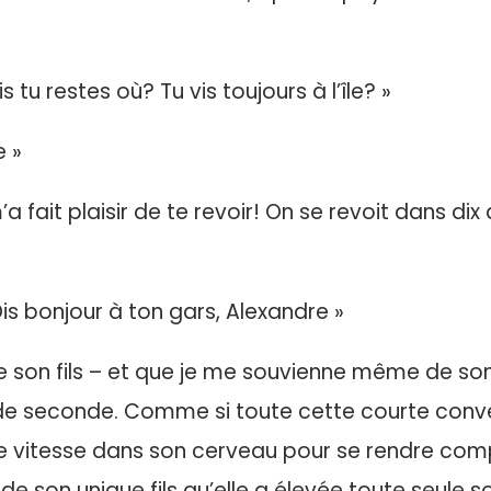
 tu restes où? Tu vis toujours à l’île? »
e »
’a fait plaisir de te revoir! On se revoit dans 
 Dis bonjour à ton gars, Alexandre »
ue son fils – et que je me souvienne même de son
n de seconde. Comme si toute cette courte conv
e vitesse dans son cerveau pour se rendre comp
 de son unique fils qu’elle a élevée toute seule 