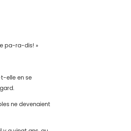
le pa-ra-dis! »
-t-elle en se
gard.
roles ne devenaient
 y a vingt ans, au