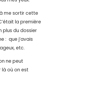
 à me sortir cette
C’était la première
n plus du dossier
e : que j’avais
rageux, etc.
 on ne peut
 là où on est