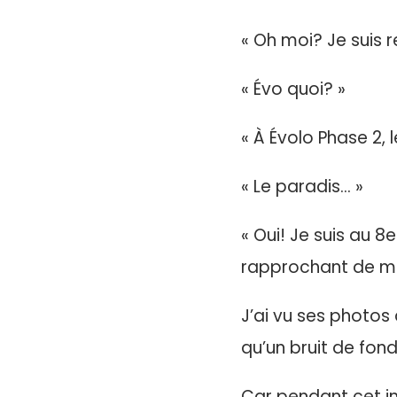
« Oh moi? Je suis r
« Évo quoi? »
« À Évolo Phase 2, 
« Le paradis… »
« Oui! Je suis au 8
rapprochant de mo
J’ai vu ses photos
qu’un bruit de fond
Car pendant cet in