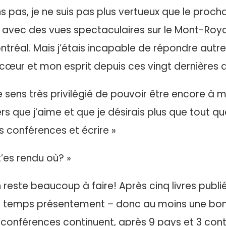
pas, je ne suis pas plus vertueux que le procha
vec des vues spectaculaires sur le Mont-Royal e
ntréal. Mais j’étais incapable de répondre autr
cœur et mon esprit depuis ces vingt dernières 
me sens très privilégié de pouvoir être encore à
rs que j’aime et que je désirais plus que tout q
 conférences et écrire »
t’es rendu où? »
n reste beaucoup à faire! Après cinq livres publiés
 temps présentement – donc au moins une bonn
es conférences continuent, après 9 pays et 3 conti