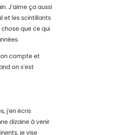
in. J’aime ça aussi
t les scintillants
e chose que ce qui
années.
 mon compte et
uand on s’est
, j’en écris
e dizaine à venir
nents, je vise