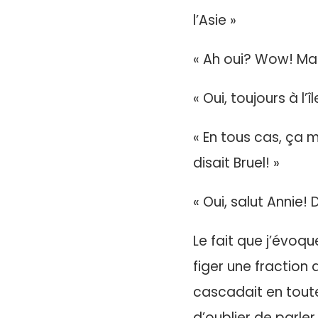
l’Asie »
« Ah oui? Wow! Mais
« Oui, toujours à l’îl
« En tous cas, ça m
disait Bruel! »
« Oui, salut Annie!
Le fait que j’évoq
figer une fractio
cascadait en tout
d’oublier de parler