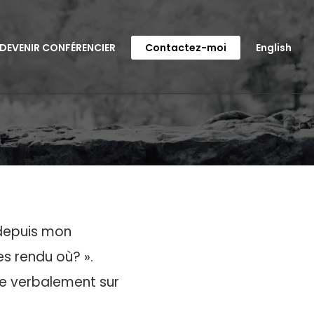
DEVENIR CONFÉRENCIER
Contactez-moi
English
 depuis mon
es rendu où? ».
ée verbalement sur