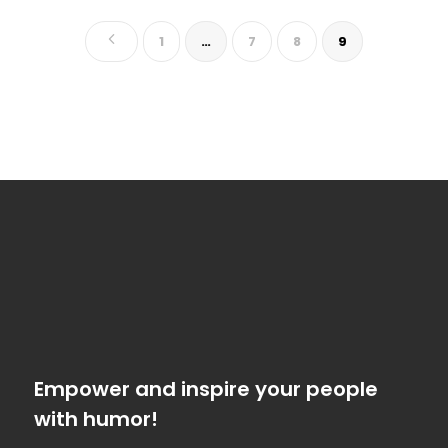
4
1
…
7
8
9
Empower and inspire your people
with humor!