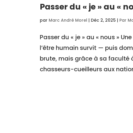
Passer du « je » au « n
par
Marc André Morel
|
Déc 2, 2025
|
Par M
Passer du « je » au « nous » Une
l’être humain survit — puis do
brute, mais grâce à sa faculté 
chasseurs-cueilleurs aux nation