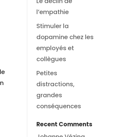
Le déclin de
l’empathie
Stimuler la
dopamine chez les
employés et
collègues
de
Petites
On
distractions,
grandes
conséquences
Recent Comments
Johanne Vézina