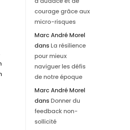
d’audace et de
courage grâce aux
micro-risques
Marc André Morel
dans
La résilience
.
pour mieux
n
naviguer les défis
n
de notre époque
Marc André Morel
dans
Donner du
feedback non-
sollicité